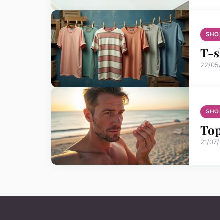
SHO
T-s
22/05
SHO
Top
21/07