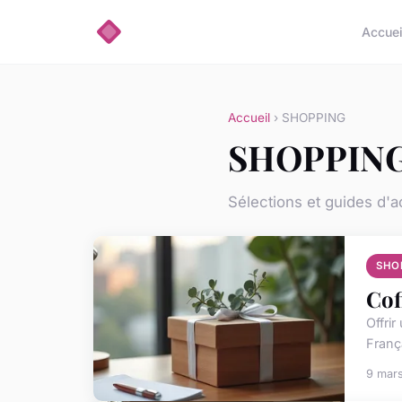
Accuei
Accueil
› SHOPPING
SHOPPIN
Sélections et guides d'a
SHO
Cof
Offri
França
9 mar