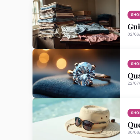
SHO
Gui
02/06
SHO
Qua
22/07
SHO
Que
30/06