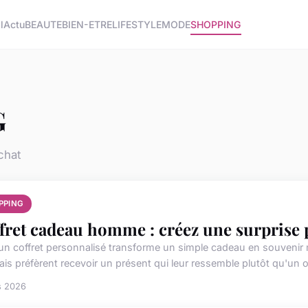
l
Actu
BEAUTE
BIEN-ETRE
LIFESTYLE
MODE
SHOPPING
G
chat
PPING
fret cadeau homme : créez une surprise 
r un coffret personnalisé transforme un simple cadeau en souveni
is préfèrent recevoir un présent qui leur ressemble plutôt qu'un ob
s 2026