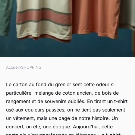
Accueil
›
SHOPPING
SHOPPING
T-shirts vintage : comment les
Le carton au fond du grenier sent cette odeur si
particulière, mélange de coton ancien, de bois de
choisir pour un look unique ?
rangement et de souvenirs oubliés. En tirant un t-shirt
usé aux couleurs passées, on ne tient pas seulement
Alexandre-Pierre
•
22/05/2026 11:28
•
10 min de lecture
un vêtement, mais une page de notre histoire. Un
concert, un été, une époque. Aujourd’hui, cette