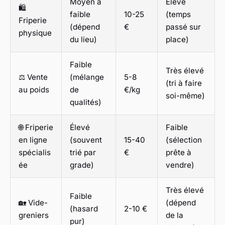
Moyen à
Élevé
🛍️
faible
10-25
(temps
Friperie
(dépend
€
passé sur
physique
du lieu)
place)
Faible
Très élevé
⚖️ Vente
(mélange
5-8
(tri à faire
au poids
de
€/kg
soi-même)
qualités)
🌐 Friperie
Élevé
Faible
en ligne
(souvent
15-40
(sélection
spécialis
trié par
€
prête à
ée
grade)
vendre)
Très élevé
Faible
🏡 Vide-
(dépend
(hasard
2-10 €
greniers
de la
pur)