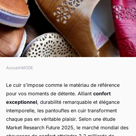
Accueil
›
MODE
MODE
Pantoufle cuir : le confort stylé
Le cuir s'impose comme le matériau de référence
pour vos moments de détente. Alliant
confort
qui vous attend à la maison
exceptionnel
, durabilité remarquable et élégance
intemporelle, les pantoufles en cuir transforment
admin
•
19 novembre 2025
•
6 min de lecture
chaque pas en véritable plaisir. Selon une étude
Market Research Future 2025, le marché mondial des