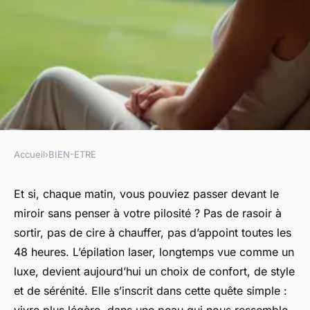
Accueil
›
BIEN-ETRE
BIEN-ETRE
Découvrir Epilia Suisse pour
Et si, chaque matin, vous pouviez passer devant le
miroir sans penser à votre pilosité ? Pas de rasoir à
une épilation laser encadrée
sortir, pas de cire à chauffer, pas d’appoint toutes les
48 heures. L’épilation laser, longtemps vue comme un
Castiel
•
02/06/2026 11:45
•
11 min de lecture
luxe, devient aujourd’hui un choix de confort, de style
et de sérénité. Elle s’inscrit dans cette quête simple :