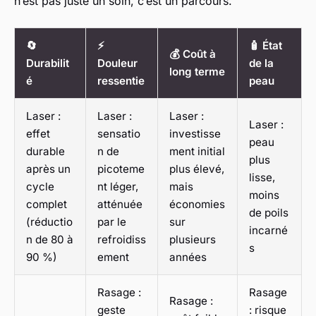
n’est pas juste un soin, c’est un parcours.
🔄
⚡
🧴 État
💰 Coût à
Durabilit
Douleur
de la
long terme
é
ressentie
peau
Laser :
Laser :
Laser :
Laser :
effet
sensatio
investisse
peau
durable
n de
ment initial
plus
après un
picoteme
plus élevé,
lisse,
cycle
nt léger,
mais
moins
complet
atténuée
économies
de poils
(réductio
par le
sur
incarné
n de 80 à
refroidiss
plusieurs
s
90 %)
ement
années
Rasage :
Rasage
Rasage :
geste
: risque