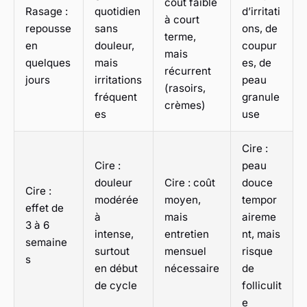
coût faible
Rasage :
quotidien
d’irritati
à court
repousse
sans
ons, de
terme,
en
douleur,
coupur
mais
quelques
mais
es, de
récurrent
jours
irritations
peau
(rasoirs,
fréquent
granule
crèmes)
es
use
Cire :
Cire :
peau
douleur
Cire : coût
douce
Cire :
modérée
moyen,
tempor
effet de
à
mais
aireme
3 à 6
intense,
entretien
nt, mais
semaine
surtout
mensuel
risque
s
en début
nécessaire
de
de cycle
folliculit
e