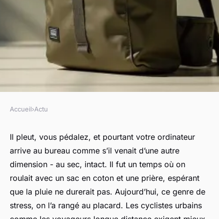
Accueil
›
Actu
ACTU
Choisissez un sac Ortlieb pour
Il pleut, vous pédalez, et pourtant votre ordinateur
arrive au bureau comme s’il venait d’une autre
une protection inégalée
dimension - au sec, intact. Il fut un temps où on
roulait avec un sac en coton et une prière, espérant
Viviana
•
10/05/2026 17:39
•
8 min de lecture
que la pluie ne durerait pas. Aujourd’hui, ce genre de
stress, on l’a rangé au placard. Les cyclistes urbains