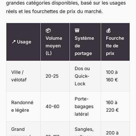
grandes catégories disponibles, basé sur les usages
réels et les fourchettes de prix du marché.
📦
🎒
💰
Volume
Système
Fourche
📍 Usage
moyen
de
tte de
(L)
portage
prix
Dos ou
Ville /
100 à
20-25
Quick-
vélotaf
160 €
Lock
Porte-
Randonné
160 à
40-60
bagages
e légère
220 €
latéral
Grand
Sangles,
200 à